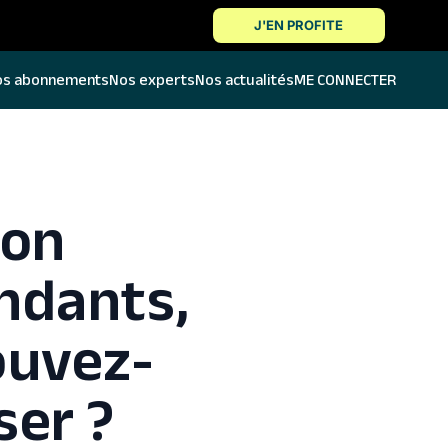
J'EN PROFITE
os abonnements
Nos experts
Nos actualités
ME CONNECTER
ion
endants,
ouvez-
ser ?