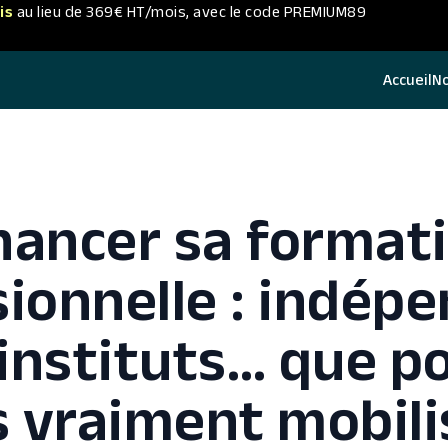
is
au lieu de 369€ HT/mois, avec le code PREMIUM89
Accueil
N
nancer sa format
ionnelle : indép
 instituts… que p
 vraiment mobili