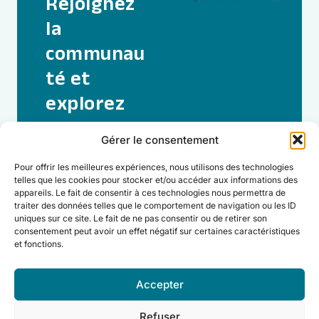
Rejoignez
la
communau
té et
explorez
toute la
Gérer le consentement
puissance
Pour offrir les meilleures expériences, nous utilisons des technologies
de Welllco.
telles que les cookies pour stocker et/ou accéder aux informations des
appareils. Le fait de consentir à ces technologies nous permettra de
traiter des données telles que le comportement de navigation ou les ID
Je rejoins
uniques sur ce site. Le fait de ne pas consentir ou de retirer son
Welllco
consentement peut avoir un effet négatif sur certaines caractéristiques
et fonctions.
Accepter
© Welllco. Tous droits réservés.
Refuser