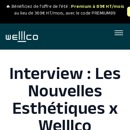
🔥 Bénèficiez de l'offre de l'été :
Premium à 89€ HT/mois
au lieu de 369€ HT/mois, avec le code PREMIUM89
Accueil
Nos abonnements
Nos experts
Interview : Les
Nos actualités
Nouvelles
ME CONNECTER
Esthétiques x
Welllco