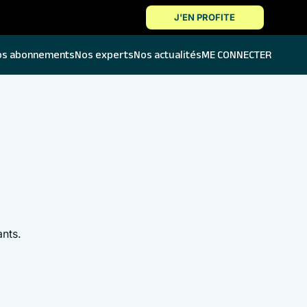
J'EN PROFITE
os abonnements
Nos experts
Nos actualités
ME CONNECTER
ants.