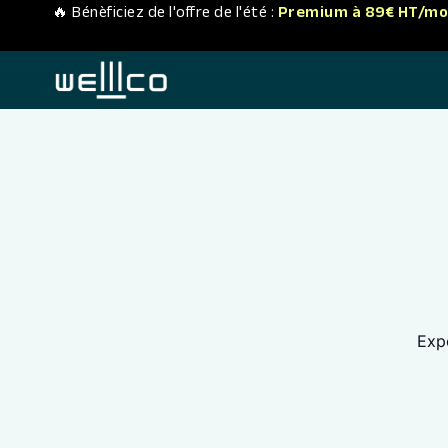
🔥 Bénèficiez de l'offre de l'été :
Premium à 89€ HT/mo
Expe