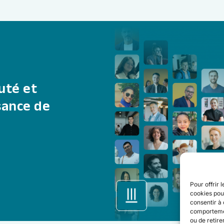
uté et
sance de
Pour offrir 
cookies pour
consentir à 
comportement
ou de retire